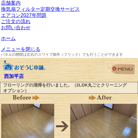
店舗案内
換気扇フィルター定期交換サービス
エアコン2027年問題
ご注文の流れ
お問い合わせ
ホーム
メニューを閉じる
パネルの開閉は左右のスワイプ操作（フリック）でも行うことができます
西加平店
フローリングの清掃を行いました。（2LDK丸ごとクリーニング
オプション）